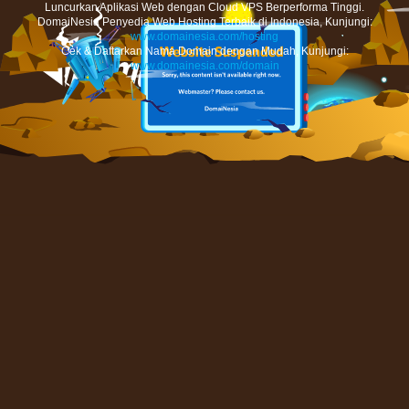
Luncurkan Aplikasi Web dengan Cloud VPS Berperforma Tinggi.
DomaiNesia Penyedia Web Hosting Terbaik di Indonesia, Kunjungi:
www.domainesia.com/hosting
Cek & Daftarkan Nama Domain dengan Mudah, Kunjungi:
www.domainesia.com/domain