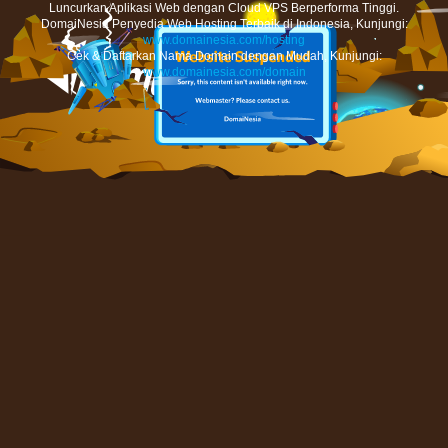
Luncurkan Aplikasi Web dengan Cloud VPS Berperforma Tinggi.
DomaiNesia Penyedia Web Hosting Terbaik di Indonesia, Kunjungi:
www.domainesia.com/hosting
Cek & Daftarkan Nama Domain dengan Mudah, Kunjungi:
www.domainesia.com/domain